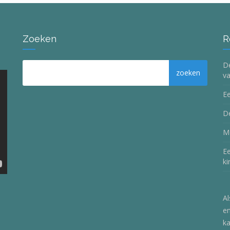
Zoeken
R
De
va
Ee
De
M
E
k
Al
en
ka