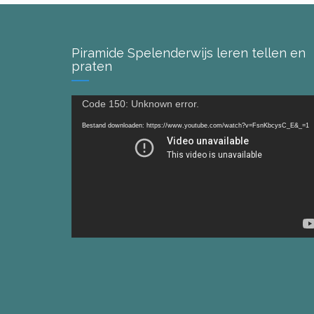
Piramide Spelenderwijs leren tellen en
praten
Videospeler
Code 150: Unknown error.
Bestand downloaden: https://www.youtube.com/watch?v=FsnKbcysC_E&_=1