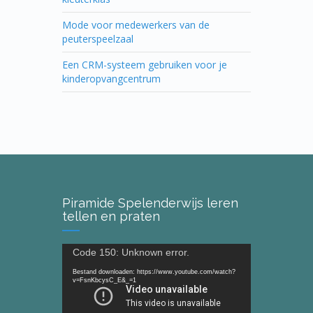
Mode voor medewerkers van de
peuterspeelzaal
Een CRM-systeem gebruiken voor je
kinderopvangcentrum
Piramide Spelenderwijs leren
tellen en praten
Videospeler
Code 150: Unknown error.
Bestand downloaden: https://www.youtube.com/watch?
v=FsnKbcysC_E&_=1